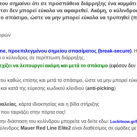
 που σημαίνει ότι σε προσπάθεια
διάρρηξης
ένα κομμάτι
Έτσι δεν μπορεί εύκολα να αφαιρεθεί. Ακόμη, ο κύλινδρ
το σπάσιμο, ώστε να μην μπορεί εύκολα να τρυπηθεί (
π
ειρών
e, προεπιλεγμένου σημείου σπασίματος (break-secure)
. 
ι ο κύλινδρος σε περίπτωση διάρρηξης.
νεχίζει να λειτουργεί ακόμη και μετά το σπάσιμο
(εφόσον δεν 
 του καθώς επίσης και μετά το σπάσιμο, ώστε να μην μπορεί εύ
) και κατά της εύρεσης κωδικού κλειδιού (
anti-picking
)
φαλείας
, κάρτα ιδιοκτησίας και η βίδα στήριξης
 που ταιριάζει στην πόρτα σας!
την διάσταση του κυλίνδρου μπορείτε να δείτε εδω:
Lockitnow.gr
κύλινδρος
Mauer
Red
Line
Elite2
είναι διαθέσιμος σε ομάδες με 