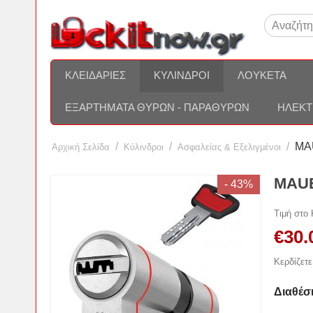
ΚΛΕΙΔΑΡΙΈΣ
ΚΎΛΙΝΔΡΟΙ
ΛΟΥΚΈΤΑ
ΕΞΑΡΤΉΜΑΤΑ ΘΥΡΏΝ - ΠΑΡΑΘΎΡΩΝ
ΗΛΕΚΤ
/
/
/
MAU
Αρχική Σελίδα
Κύλινδροι
Ασφαλείας & Εξελιγμένοι
MAUE
- 43%
Τιμή στο
€
30.
Κερδίζετε
Διαθέσ