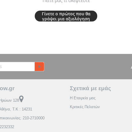
Πείτε μας τι σκέφτεστε
Γίνετε ο πρώτος που θα
γράψει μια αξιολόγηση
ow.gr
Σχετικά με εμάς
Η Εταιρεία μας
Ηρώων 128
Κριτικές Πελατών
Αθήνα, Τ.Κ : 14231
πικοινωνίας: 210-2710000
2232332