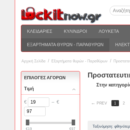
ΚΛΕΙΔΑΡΙΈΣ
ΚΎΛΙΝΔΡΟΙ
ΛΟΥΚΈΤΑ
ΕΞΑΡΤΉΜΑΤΑ ΘΥΡΏΝ - ΠΑΡΑΘΎΡΩΝ
ΗΛΕΚΤ
/
/
Αρχική Σελίδα
Εξαρτήματα θυρών - Παραθύρων
Προστατευ
Προστατευτικ
ΕΠΙΛΟΓΈΣ ΑΓΟΡΏΝ
Στην κατηγορί
Τιμή
€
–
€
PREV
1
2
Ταξινόμηση: φθηνότερ
€
19
€
97