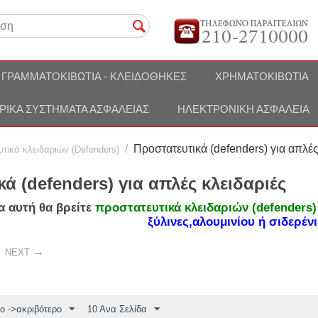
ΓΡΑΜΜΑΤΟΚΙΒΏΤΙΑ - ΚΛΕΙΔΟΘΉΚΕΣ
ΧΡΗΜΑΤΟΚΙΒΏΤΙΑ
ΡΙΚΆ ΣΥΣΤΉΜΑΤΑ ΑΣΦΑΛΕΊΑΣ
ΗΛΕΚΤΡΟΝΙΚΉ ΑΣΦΆΛΕΙΑ
/
Προστατευτικά (defenders) για απλές
τικά κλειδαριών (Defenders)
ά (defenders) για απλές κλειδαριές
α αυτή θα βρείτε
προστατευτικά κλειδαριών
(
defenders
)
ξύλινες,αλουμινίου ή σιδερένι
NEXT
ο ->ακριβότερο
10 Ανα Σελίδα