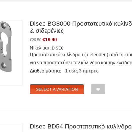
Disec BG8000 Προστατευτικό κυλίνδρ
& σιδερένιες
€
19.90
€
26.50
Νίκελ ματ,
DISEC
Προστατευτικό κυλίνδρου ( defender ) από τη ετ
για να προστατεύσει τον κύλινδρο και την κλειδαρ
Διαθεσιμότητα:
1 εώς 3 ημέρες
SELECT A VARIATION
Disec BD54 Προστατευτικό κυλίνδρου