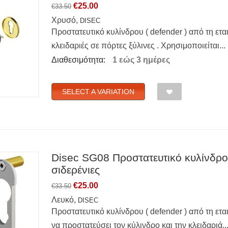
€
25.00
€
33.50
Χρυσό,
DISEC
Προστατευτικό κυλίνδρου ( defender ) από τη ετ
κλειδαριές σε πόρτες ξύλινες . Χρησιμοποιείται...
Διαθεσιμότητα:
1 εώς 3 ημέρες
SELECT A VARIATION
Disec SG08 Προστατευτικό κυλίνδρου
σιδερένιες
€
25.00
€
33.50
Λευκό,
DISEC
Προστατευτικό κυλίνδρου ( defender ) από τη ετα
να προστατεύσει τον κύλινδρο και την κλειδαριά..