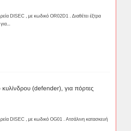
ιρεία DISEC , με κωδικό OR02D1 . Διαθέτει έξτρα
ια...
κυλίνδρου (defender), για πόρτες
αιρεία DISEC , με κωδικό OG01 . Ατσάλινη κατασκευή