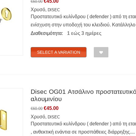
€
45.00
€
60.00
Χρυσό,
DISEC
Προστατευτικό κυλίνδρου ( defender ) από τη ετα
ενίσχυση στην υποδοχή του κλειδιού. Κατάλληλο γ
Διαθεσιμότητα:
1 εώς 3 ημέρες
SELECT A VARIATION
Disec OG01 Ατσάλινο προστατευτικό 
αλουμινίου
€
45.00
€
60.00
Χρυσό,
DISEC
Προστατευτικό κυλίνδρου ( defender ) από τη ετ
, ανθεκτική ενάντια σε προσπάθειες διάρρηξης....