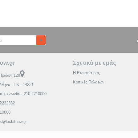
ow.gr
Σχετικά με εμάς
Η Εταιρεία μας
Ηρώων 128
Κριτικές Πελατών
Αθήνα, Τ.Κ : 14231
πικοινωνίας: 210-2710000
2232332
710000
es@lockitnow.gr