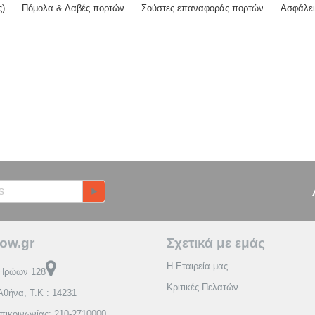
ς)
Πόμολα & Λαβές πορτών
Σούστες επαναφοράς πορτών
Ασφάλε
ow.gr
Σχετικά με εμάς
Η Εταιρεία μας
Ηρώων 128
Κριτικές Πελατών
Αθήνα, Τ.Κ : 14231
πικοινωνίας: 210-2710000