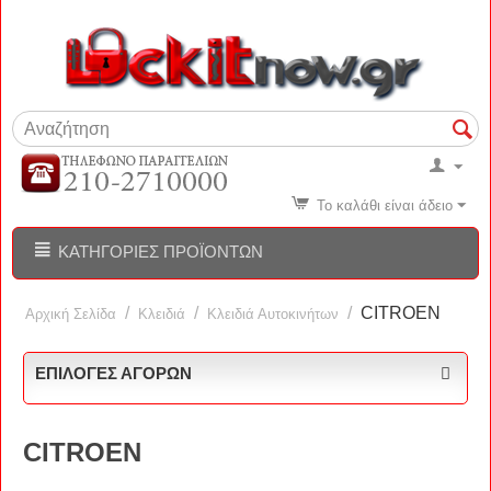
Το καλάθι είναι άδειο
ΚΑΤΗΓΟΡΊΕΣ ΠΡΟΪΌΝΤΩΝ
/
/
/
CITROEN
Αρχική Σελίδα
Κλειδιά
Κλειδιά Αυτοκινήτων
ΕΠΙΛΟΓΈΣ ΑΓΟΡΏΝ
CITROEN