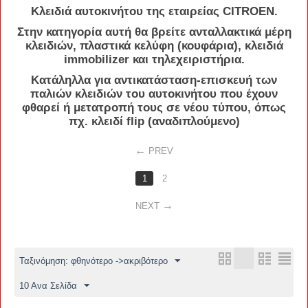
Κλειδιά
αυτοκινήτου
της εταιρείας
CITROEN
.
Στην κατηγορία αυτή θα βρείτε
ανταλλακτικά
μέρη
κλειδιών,
πλαστικά κελύφη
(
κουφάρια
), κλειδιά
immobilizer
και
τηλεχειριστήρια
.
Κατάληλλα για αντικατάσταση-επισκευή των
παλιών κλειδιών του αυτοκινήτου που έχουν
φθαρεί ή μετατροπή τους σε νέου τύπου, όπως
πχ.
κλειδί flip (αναδιπλούμενο)
PREV
1
2
NEXT
Ταξινόμηση: φθηνότερο ->ακριβότερο
10 Ανα Σελίδα