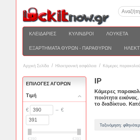
ΚΛΕΙΔΑΡΙΈΣ
ΚΎΛΙΝΔΡΟΙ
ΛΟΥΚΈΤΑ
ΕΞΑΡΤΉΜΑΤΑ ΘΥΡΏΝ - ΠΑΡΑΘΎΡΩΝ
ΗΛΕΚΤ
/
/
Αρχική Σελίδα
Ηλεκτρονική ασφάλεια
Kάμερες παρακολο
IP
ΕΠΙΛΟΓΈΣ ΑΓΟΡΏΝ
Κάμερες παρακολο
Τιμή
ποιότητα εικόνας
το διαδίκτυο. Κα
€
–
€
Ταξινόμηση: φθηνότερ
€
390
€
391