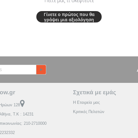
Πείτε μας τι σκέφτεστε
Γίνετε ο πρώτος που θα
γράψει μια αξιολόγηση
ow.gr
Σχετικά με εμάς
Η Εταιρεία μας
Ηρώων 128
Κριτικές Πελατών
Αθήνα, Τ.Κ : 14231
πικοινωνίας: 210-2710000
2232332