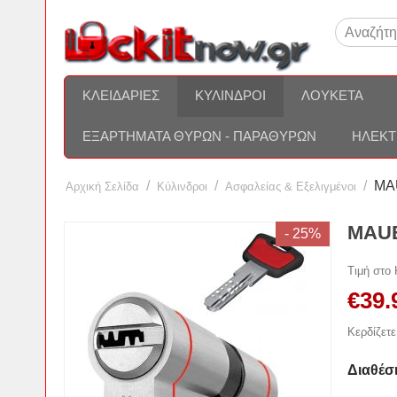
ΚΛΕΙΔΑΡΙΈΣ
ΚΎΛΙΝΔΡΟΙ
ΛΟΥΚΈΤΑ
ΕΞΑΡΤΉΜΑΤΑ ΘΥΡΏΝ - ΠΑΡΑΘΎΡΩΝ
ΗΛΕΚΤ
/
/
/
MAU
Αρχική Σελίδα
Κύλινδροι
Ασφαλείας & Εξελιγμένοι
MAUE
- 25%
Τιμή στο
€
39.
Κερδίζετε
Διαθέσ