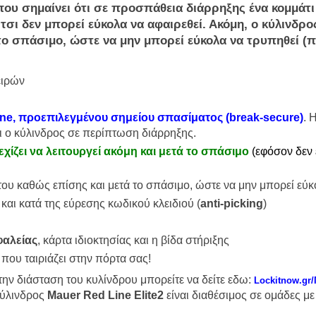
 που σημαίνει ότι σε προσπάθεια
διάρρηξης
ένα κομμάτι
Έτσι δεν μπορεί εύκολα να αφαιρεθεί. Ακόμη, ο κύλινδρ
το σπάσιμο, ώστε να μην μπορεί εύκολα να τρυπηθεί (
π
ειρών
e, προεπιλεγμένου σημείου σπασίματος (break-secure)
. 
ι ο κύλινδρος σε περίπτωση διάρρηξης.
νεχίζει να λειτουργεί ακόμη και μετά το σπάσιμο
(εφόσον δεν 
 του καθώς επίσης και μετά το σπάσιμο, ώστε να μην μπορεί εύ
) και κατά της εύρεσης κωδικού κλειδιού (
anti-picking
)
φαλείας
, κάρτα ιδιοκτησίας και η βίδα στήριξης
 που ταιριάζει στην πόρτα σας!
την διάσταση του κυλίνδρου μπορείτε να δείτε εδω:
Lockitnow.gr
κύλινδρος
Mauer
Red
Line
Elite2
είναι διαθέσιμος σε ομάδες με 