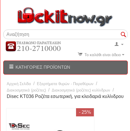
Το καλάθι είναι άδειο
ΚΑΤΗΓΟΡΊΕΣ ΠΡΟΪΌΝΤΩΝ
/
/
Αρχική Σελίδα
Εξαρτήματα θυρών - Παραθύρων
/
/
Διακοσμητικά (ροζέτες)
Διακοσμητικά (ροζέτες) κυλίνδρων
Disec KT036 Ροζέτα εσωτερική, για κλειδαριά κυλίνδρου
- 25%