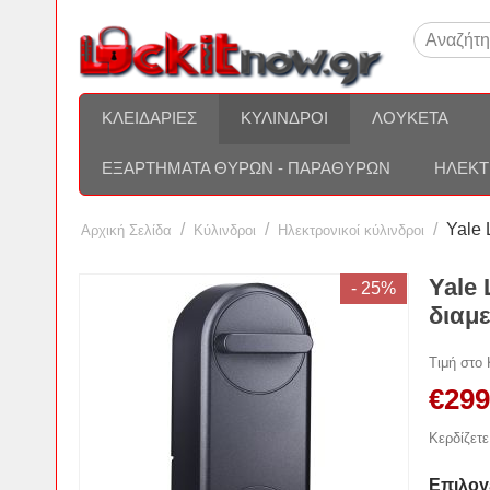
ΚΛΕΙΔΑΡΙΈΣ
ΚΎΛΙΝΔΡΟΙ
ΛΟΥΚΈΤΑ
ΕΞΑΡΤΉΜΑΤΑ ΘΥΡΏΝ - ΠΑΡΑΘΎΡΩΝ
ΗΛΕΚΤ
/
/
/
Yale 
Αρχική Σελίδα
Κύλινδροι
Ηλεκτρονικοί κύλινδροι
Yale
- 25%
διαμ
Τιμή στο
€
299
Κερδίζετε
Επιλογ