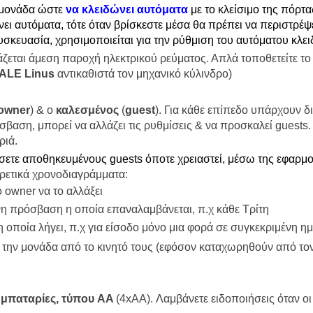
 μονάδα ώστε
να κλειδώνει αυτόματα
με το κλείσιμο της πόρτας
νει αυτόματα, τότε όταν βρίσκεστε μέσα θα πρέπει να περιστρέψ
σκευασία, χρησιμοποιείται για την ρύθμιση του αυτόματου κλε
άζεται άμεση παροχή ηλεκτρικού ρεύματος. Απλά τοποθετείτε το
ALE Linus
αντικαθιστά τον μηχανικό κύλινδρο)
owner
) & o
καλεσμένος
(
guest
). Για κάθε επίπεδο υπάρχουν 
όσβαση, μπορεί να αλλάζει τις ρυθμίσεις & να προσκαλεί guests
αριά.
σετε αποθηκευμένους guests όποτε χρειαστεί, μέσω της εφαρμ
ρετικά χρονοδιαγράμματα:
 owner να το αλλάξει
 πρόσβαση η οποία επαναλαμβάνεται, π.χ κάθε Τρίτη
οποία λήγει, π.χ για είσοδο μόνο μια φορά σε συγκεκριμένη η
 την μονάδα από το κινητό τους (εφόσον καταχωρηθούν από το
ς μπαταρίες, τύπου AA
(4xAA). Λαμβάνετε ειδοποιήσεις όταν οι