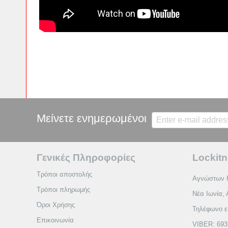
Μείνετε ενημερωμένοι
Γενικές Πληροφορίες
Lockitn
Τρόποι αποστολής
Αγνώστων 
Τρόποι πληρωμής
Νέα Ιωνία, 
Όροι Χρήσης
Τηλέφωνο ε
Επικοινωνία
VIBER: 693