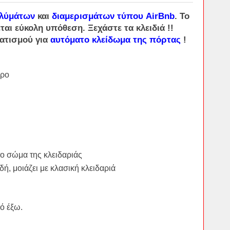
αλύμάτων
και
διαμερισμάτων τύπου AirBnb
. Το
ται εύκολη υπόθεση. Ξεχάστε τα κλειδιά !!
ατισμού για
αυτόματο κλείδωμα της πόρτας
!
ώρο
στο σώμα της κλειδαριάς
ή, μοιάζει με κλασική κλειδαριά
:
πό έξω.