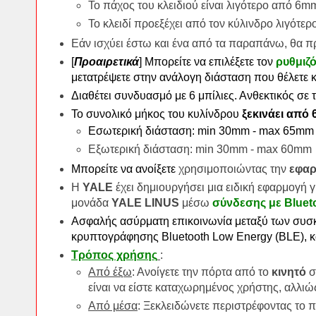
Το πάχος του κλειδιού είναι λιγότερο από 6m
Το κλειδί προεξέχει από τον κύλινδρο λιγότ
Εάν ισχύει έστω και ένα από τα παραπάνω, θα πρ
[
Προαιρετικά
]
Μπορείτε να επιλέξετε τον
ρυθμιζό
μετατρέψετε στην ανάλογη διάσταση που θέλετε κ
Διαθέτει συνδυασμό με 6 μπίλιες. Ανθεκτικός σε τ
Το συνολικό μήκος του κυλίνδρου
ξεκινάει από
Εσωτερική διάσταση: min 30mm - max 65mm
Εξωτερική διάσταση: min 30mm - max 60mm
Μπορείτε να ανοίξετε
χρησιμοποιώντας την
εφα
Η
YALE
έχει δημιουργήσει μια ειδική εφαρμογή γι
μονάδα
YALE LINUS
μέσω
σύνδεσης με Bluet
Ασφαλής ασύρματη επικοινωνία μεταξύ των συσκ
κρυπτογράφησης Bluetooth Low Energy (BLE),
Τρόπος χρήσης
:
Από έξω
: Ανοίγετε την πόρτα από το
κινητό
σ
είναι να είστε καταχωρημένος χρήστης, αλλιώς
Από μέσα
: Ξεκλειδώνετε περιστρέφοντας το 