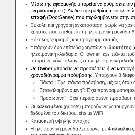
Μέσω της εφαρμογής μπορείτε να ρυθμίσετε την
ενεργοποιήσετε). Αν δεν την ρυθμίσετε να κλειδώ
επαφή
(DoorSense) που περιλαμβάνεται στην συ
Εύκολη και γρήγορη εγκατάσταση, χωρίς να χρει
χρήστες που επιθυμείτε (η ηλεκτρονική μονάδα
Y
Εύκολος χειρισμός και προγραμματισμός
Υπάρχουν δυο επίπεδα χρηστών: ο
ιδιοκτήτης
(
ηλεκτρονική κλειδαριά. Ο "owner" έχει πάντα πρ
μπορεί να κάνει αλλαγές στην ηλεκτρονική κλειδ
Ως
Owner
μπορείτε να προσθέσετε ή να καταργή
χρονοδιάγραμμα πρόσβασης.
Υπάρχουν 3 διαφο
"Πάντα": Έχει πάντα πρόσβαση, μέχρις ότου ο
"Επαναλαμβανόμενη": Έχει προγραμματισμένη
"Προσωρινή": Έχει περιορισμένη πρόσβαση η 
Οι
καλεσμένοι
(guests) μπορούν να λειτουργούν
δεδομένα του δικτύου, είτε με WiFi.
Κατασκευή υψηλής αντοχής
Η ηλεκτρονική μονάδα λειτουργεί με
4 αλκαλικέ