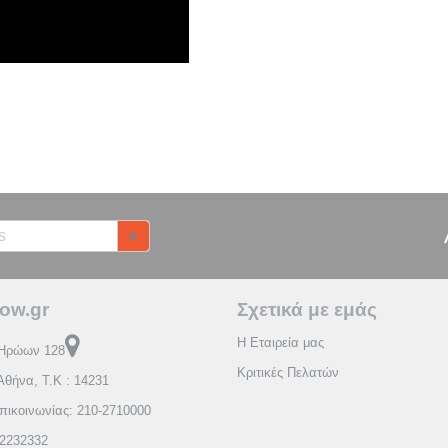
ow.gr
Σχετικά με εμάς
Η Εταιρεία μας
Ηρώων 128
Κριτικές Πελατών
Αθήνα, Τ.Κ : 14231
πικοινωνίας: 210-2710000
2232332