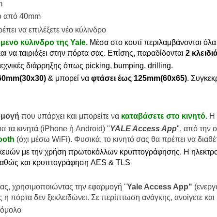
m
ερο από 40mm
έπει να επιλέξετε νέο κύλινδρο
μενο κύλινδρο της Yale.
Μέσα στο κουτί περιλαμβάνονται όλα 
αι να ταιριάξει στην πόρτα σας. Επίσης, παραδίδονται
2 κλειδι
εχνικές διάρρηξης όπως picking, bumping, drilling.
 60mm(30x30)
& μπορεί να
φτάσει έως 125mm(60x65)
. Συγκεκ
ρμογή
που υπάρχει και μπορείτε να
καταβάσετε στο κινητό
. Η
α τα κινητά (iPhone ή Android) "
YALE Access App
", από την 
ooth
(όχι μέσω WiFi). Φυσικά, το κινητό σας θα πρέπει να διαθέ
ευών με την χρήση πρωτοκόλλων κρυπτογράφησης. Η ηλεκτρον
 καθώς και κρυπτογράφηση AES & TLS
ας, χρησιμοποιώντας την εφαρμογή "
Yale Access App"
(ενεργ
 η πόρτα δεν ξεκλειδώνει. Σε περίπτωση ανάγκης, ανοίγετε και μ
πόμολο