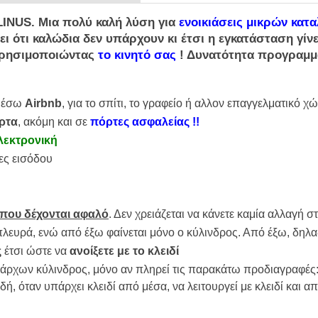
LINUS
. Μια πολύ καλή λύση για
ενοικιάσεις μικρών κατ
ι ότι καλώδια δεν υπάρχουν κι έτσι η εγκατάσταση γίνε
χρησιμοποιώντας
το κινητό σας
! Δυνατότητα προγραμμ
 μέσω
Airbnb
, για το σπίτι, το γραφείο ή αλλον επαγγελματικό χ
ρτα
, ακόμη και σε
πόρτες ασφαλείας !!
λεκτρονική
ες εισόδου
 που δέχονται αφαλό
. Δεν χρειάζεται να κάνετε καμία αλλαγή 
πλευρά, ενώ από έξω φαίνεται μόνο ο κύλινδρος. Από έξω, δηλαδ
ς
έτσι ώστε να
ανοίξετε με το κλειδί
άρχων κύλινδρος, μόνο αν πληρεί τις παρακάτω προδιαγραφές
ή, όταν υπάρχει κλειδί από μέσα, να λειτουργεί με κλειδί και α