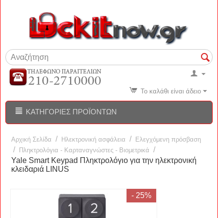
Το καλάθι είναι άδειο
ΚΑΤΗΓΟΡΊΕΣ ΠΡΟΪΌΝΤΩΝ
/
/
Αρχική Σελίδα
Ηλεκτρονική ασφάλεια
Ελεγχόμενη πρόσβαση
/
/
Πληκτρολόγια - Καρταναγνώστες - Βιομετρικά
Yale Smart Keypad Πληκτρολόγιο για την ηλεκτρονική
κλειδαριά LINUS
- 25%