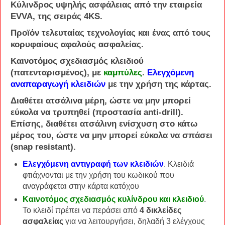
Κύλινδρος
υψηλής
ασφάλειας
από την εταιρεία
EVVA
, της σειράς
4KS
.
Προϊόν τελευταίας τεχνολογίας και ένας από τους
κορυφαίους αφαλούς ασφαλείας.
Καινοτόμος σχεδιασμός κλειδιού
(πατενταρισμένος), με
καμπύλες
.
Ελεγχόμενη
αναπαραγωγή κλειδιών
με την χρήση της κάρτας.
Διαθέτει
ατσάλινα μέρη
, ώστε να μην μπορεί
εύκολα να τρυπηθεί (προστασία
anti-drill
).
Επίσης, διαθέτει ατσάλινη ενίσχυση στο κάτω
μέρος του, ώστε να μην μπορεί εύκολα να σπάσει
(
snap resistant
).
Ελεγχόμενη αντιγραφή των κλειδιών
. Κλειδιά
φτιάχνονται με την χρήση του κωδικού που
αναγράφεται στην κάρτα κατόχου
Καινοτόμος σχεδιασμός κυλίνδρου και κλειδιού
.
Το κλειδί πρέπει να περάσει από
4 δικλείδες
ασφαλείας
για να λειτουργήσει, δηλαδή 3 ελέγχους