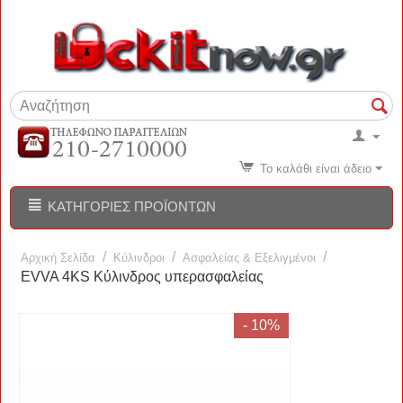
Το καλάθι είναι άδειο
ΚΑΤΗΓΟΡΊΕΣ ΠΡΟΪΌΝΤΩΝ
/
/
/
Αρχική Σελίδα
Κύλινδροι
Ασφαλείας & Εξελιγμένοι
EVVA 4KS Κύλινδρος υπερασφαλείας
- 10%