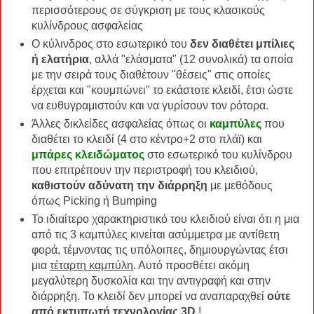
περισσότερους σε σύγκριση με τους κλασικούς
κυλίνδρους ασφαλείας
Ο κύλινδρος στο εσωτερικό του
δεν διαθέτει μπίλιες
ή ελατήρια
, αλλά "ελάσματα" (12 συνολικά) τα οποία
με την σειρά τους διαθέτουν "θέσεις" στις οποίες
έρχεται και "κουμπώνει" το εκάστοτε κλειδί, έτσι ώστε
να ευθυγραμιστούν και να γυρίσουν τον ρότορα.
Άλλες δικλείδες ασφαλείας όπως οι
καμπύλες
που
διαθέτει το κλειδί (4 στο κέντρο+2 στο πλάϊ) και
μπάρες κλειδώματος
στο εσωτερικό του κυλίνδρου
που επιτρέπουν την περιστροφή του κλειδιού,
καθιστούν αδύνατη την διάρρηξη
με μεθόδους
όπως Picking ή Bumping
Το ιδιαίτερο χαρακτηριστικό του κλειδιού είναι ότι η μια
από τις 3 καμπύλες κινείται ασύμμετρα με αντίθετη
φορά, τέμνοντας τις υπόλοιπες, δημιουργώντας έτσι
μια
τέταρτη καμπύλη
. Αυτό προσθέτει ακόμη
μεγαλύτερη δυσκολία και την αντιγραφή και στην
διάρρηξη. Το κλειδί δεν μπορεί να αναπαραχθεί
ούτε
από εκτυπωτή τεχνολογίας 3D
!