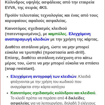
Κύλινδρος
υψηλής
ασφάλειας
από την εταιρεία
EVVA
, της σειράς
4KS
.
Προϊόν τελευταίας τεχνολογίας και ένας από τους
κορυφαίους αφαλούς ασφαλείας.
Καινοτόμος σχεδιασμός κλειδιού
(πατενταρισμένος), με
καμπύλες
.
Ελεγχόμενη
αναπαραγωγή κλειδιών
με την χρήση της κάρτας.
Διαθέτει
ατσάλινα μέρη
, ώστε να μην μπορεί
εύκολα να τρυπηθεί (προστασία
anti-drill
).
Επίσης, διαθέτει ατσάλινη ενίσχυση στο κάτω
μέρος του, ώστε να μην μπορεί εύκολα να σπάσει
(
snap resistant
).
Ελεγχόμενη αντιγραφή των κλειδιών
. Κλειδιά
φτιάχνονται με την χρήση του κωδικού που
αναγράφεται στην κάρτα κατόχου
Καινοτόμος σχεδιασμός κυλίνδρου και κλειδιού
.
Το κλειδί πρέπει να περάσει από
4 δικλείδες
ασφαλείας
για να λειτουργήσει, δηλαδή 3 ελέγχους