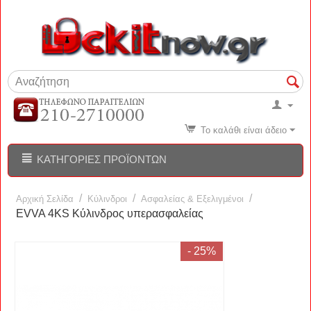
Το καλάθι είναι άδειο
ΚΑΤΗΓΟΡΊΕΣ ΠΡΟΪΌΝΤΩΝ
/
/
/
Αρχική Σελίδα
Κύλινδροι
Ασφαλείας & Εξελιγμένοι
EVVA 4KS Κύλινδρος υπερασφαλείας
- 25%