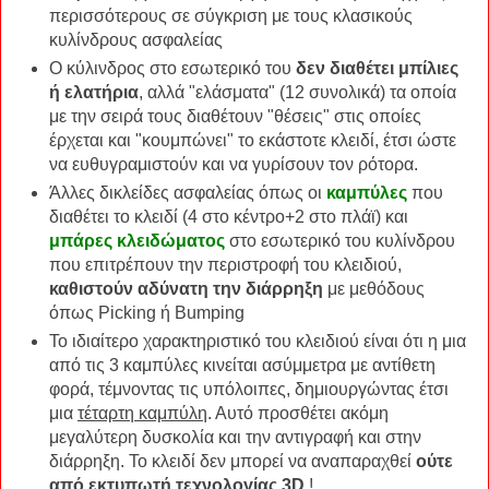
περισσότερους σε σύγκριση με τους κλασικούς
κυλίνδρους ασφαλείας
Ο κύλινδρος στο εσωτερικό του
δεν διαθέτει μπίλιες
ή ελατήρια
, αλλά "ελάσματα" (12 συνολικά) τα οποία
με την σειρά τους διαθέτουν "θέσεις" στις οποίες
έρχεται και "κουμπώνει" το εκάστοτε κλειδί, έτσι ώστε
να ευθυγραμιστούν και να γυρίσουν τον ρότορα.
Άλλες δικλείδες ασφαλείας όπως οι
καμπύλες
που
διαθέτει το κλειδί (4 στο κέντρο+2 στο πλάϊ) και
μπάρες κλειδώματος
στο εσωτερικό του κυλίνδρου
που επιτρέπουν την περιστροφή του κλειδιού,
καθιστούν αδύνατη την διάρρηξη
με μεθόδους
όπως Picking ή Bumping
Το ιδιαίτερο χαρακτηριστικό του κλειδιού είναι ότι η μια
από τις 3 καμπύλες κινείται ασύμμετρα με αντίθετη
φορά, τέμνοντας τις υπόλοιπες, δημιουργώντας έτσι
μια
τέταρτη καμπύλη
. Αυτό προσθέτει ακόμη
μεγαλύτερη δυσκολία και την αντιγραφή και στην
διάρρηξη. Το κλειδί δεν μπορεί να αναπαραχθεί
ούτε
από εκτυπωτή τεχνολογίας 3D
!