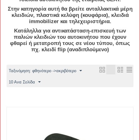
Στην κατηγορία αυτή θα βρείτε
ανταλλακτικά
μέρη
κλειδιών
,
πλαστικά
κελύφη
(
κουφάρια
),
κλειδιά
immobilizer
και
τηλεχειριστήρια
.
Κατάληλλα για
αντικατάσταση
-
επισκευή
των
παλιών
κλειδιών
του αυτοκινήτου που έχουν
φθαρεί ή
μετατροπή
τους σε νέου τύπου, όπως
πχ. κλειδί flip (αναδιπλούμενο)
Ταξινόμηση: φθηνότερο ->ακριβότερο
10 Ανα Σελίδα