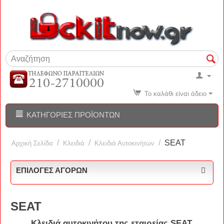
Το καλάθι είναι άδειο
ΚΑΤΗΓΟΡΊΕΣ ΠΡΟΪΌΝΤΩΝ
/
/
/
SEAT
Αρχική Σελίδα
Κλειδιά
Κλειδιά Αυτοκινήτων
ΕΠΙΛΟΓΈΣ ΑΓΟΡΏΝ
SEAT
Κλειδιά
αυτοκινήτου
της εταιρείας
SEAT
.