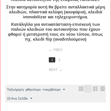
Στην κατηγορία αυτή θα βρείτε
ανταλλακτικά
μέρη
κλειδιών
,
πλαστικά
κελύφη
(
κουφάρια
),
κλειδιά
immobilizer
και
τηλεχειριστήρια
.
Κατάληλλα για
αντικατάσταση
-
επισκευή
των
παλιών
κλειδιών
του
αυτοκινήτου
που έχουν
φθαρεί ή
μετατροπή
τους σε νέου τύπου, όπως
πχ. κλειδί flip (αναδιπλούμενο)
PREV
1
2
NEXT
Ταξινόμηση: φθηνότερο ->ακριβότερο
10 Ανα Σελίδα