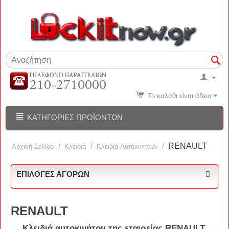
Το καλάθι είναι άδειο
ΚΑΤΗΓΟΡΊΕΣ ΠΡΟΪΌΝΤΩΝ
/
/
/
RENAULT
Αρχική Σελίδα
Κλειδιά
Κλειδιά Αυτοκινήτων
ΕΠΙΛΟΓΈΣ ΑΓΟΡΏΝ
RENAULT
Κλειδιά
αυτοκινήτου
της εταιρείας
RENAULT
.