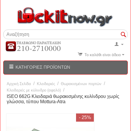
Το καλάθι είναι άδειο
ΚΑΤΗΓΟΡΊΕΣ ΠΡΟΪΌΝΤΩΝ
/
/
/
Αρχική Σελίδα
Κλειδαριές
Θωρακισμένων πορτών
/
Κλειδαριές με κύλινδρο (αφαλό)
ISEO 662G Κλειδαριά θωρακισμένης κυλίνδρου χωρίς
γλώσσα, τύπου Mottura-Atra
- 25%