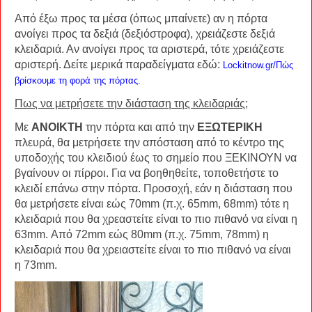
Από έξω προς τα μέσα (όπως μπαίνετε) αν η πόρτα
ανοίγει προς τα δεξιά (δεξιόστροφα), χρειάζεστε δεξιά
κλειδαριά. Αν ανοίγει προς τα αριστερά, τότε χρειάζεστε
αριστερή. Δείτε μερικά παραδείγματα εδώ:
Lockitnow.gr/
Πώς
βρίσκουμε τη φορά της πόρτας.
Πως να μετρήσετε την διάσταση της κλειδαριάς;
Με
ΑΝΟΙΚΤΗ
την πόρτα και από την
ΕΞΩΤΕΡΙΚΗ
πλευρά, θα μετρήσετε την απόσταση από το κέντρο της
υποδοχής του κλειδιού έως το σημείο που ΞΕΚΙΝΟΥΝ να
βγαίνουν οι πίρροι. Για να βοηθηθείτε, τοποθετήστε το
κλειδί επάνω στην πόρτα. Προσοχή, εάν η διάσταση που
θα μετρήσετε είναι εώς 70mm (π.χ. 65mm, 68mm) τότε η
κλειδαριά που θα χρεαστείτε είναι το πιο πιθανό να είναι η
63mm. Από 72mm εώς 80mm (π.χ. 75mm, 78mm) η
κλειδαριά που θα χρειαστείτε είναι το πιο πιθανό να είναι
η 73mm.