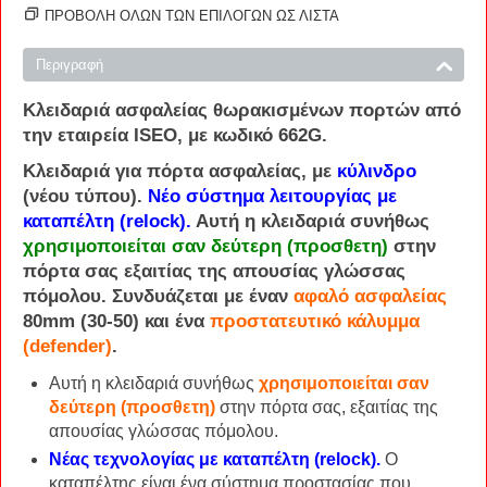
ΠΡΟΒΟΛΗ ΟΛΩΝ ΤΩΝ ΕΠΙΛΟΓΩΝ ΩΣ ΛΊΣΤΑ
Περιγραφή
Κλειδαριά
ασφαλείας θωρακισμένων
πορτών
από
την εταιρεία ISEO, με κωδικό
662G
.
Κλειδαριά
για
πόρτα ασφαλείας
, με
κύλινδρο
(νέου τύπου).
Νέο σύστημα λειτουργίας με
καταπέλτη (relock).
Αυτή η κλειδαριά συνήθως
χρησιμοποιείται σαν δεύτερη (προσθετη)
στην
πόρτα σας εξαιτίας της απουσίας γλώσσας
πόμολου. Συνδυάζεται με έναν
αφαλό ασφαλείας
80mm (30-50) και ένα
προστατευτικό κάλυμμα
(defender)
.
Αυτή η κλειδαριά συνήθως
χρησιμοποιείται σαν
δεύτερη (προσθετη)
στην πόρτα σας, εξαιτίας της
απουσίας γλώσσας πόμολου.
Νέας τεχνολογίας με καταπέλτη (relock).
Ο
καταπέλτης είναι ένα σύστημα προστασίας που