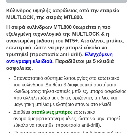
Κύλινδρος
υψηλής
ασφάλειας
από την εταιρεία
MULTLOCK
, της σειράς
MTL800
.
Η σειρά κυλίνδρων
MTL800
θεωρείται η πιο
εξελιγμένη τεχνολογικά της
MULTLOCK & η
ανανεωμένη έκδοση του ΜΤ5+
. Ατσάλινες μπίλιες
εσωτερικά, ώστε να μην μπορεί εύκολα να
τρυπηθεί (προστασία anti-drill).
Ελεγχόμενη
αντιγραφή κλειδιού
. Παραδίδεται με 5 κλειδιά
ασφαλείας.
Επαναστατικό σύστημα λειτουργίας στο εσωτερικό
του κυλίνδρου. Διαθέτει 3 διαφορετικά συστήματα
κλειδώματος: τηλεσκοπικές μπίλιες, μπαρά ασφαλείας
που αλληλεπιδρά με ειδικές οριζόντιες μπίλιες και
μαγνητική μπίλια με ελατήριο επάνω στο κλειδί
Διαθέτει
ατσάλινες μπάρες
εσωτερικά
ανομοιόμορφα κατανεμημένες, ώστε να μην μπορεί
εύκολα να τρυπηθεί (προστασία anti-drill).
Πρoστασία κατά του χτυπήματος (anti-bumping) και