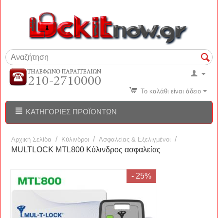
Το καλάθι είναι άδειο
ΚΑΤΗΓΟΡΊΕΣ ΠΡΟΪΌΝΤΩΝ
/
/
/
Αρχική Σελίδα
Κύλινδροι
Ασφαλείας & Εξελιγμένοι
MULTLOCK MTL800 Κύλινδρος ασφαλείας
- 25%