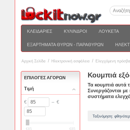
ΚΛΕΙΔΑΡΙΈΣ
ΚΎΛΙΝΔΡΟΙ
ΛΟΥΚΈΤΑ
ΕΞΑΡΤΉΜΑΤΑ ΘΥΡΏΝ - ΠΑΡΑΘΎΡΩΝ
ΗΛΕΚΤ
/
/
Αρχική Σελίδα
Ηλεκτρονική ασφάλεια
Ελεγχόμενη πρόσβ
Κουμπιά εξό
ΕΠΙΛΟΓΈΣ ΑΓΟΡΏΝ
Τα κουμπιά αυτά τ
Τιμή
Συνεργάζονται με 
συστήματα ελεγχ
€
–
€
Ταξινόμηση: φθηνότερ
€
85
€
85