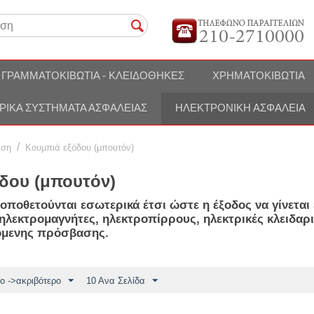
ΓΡΑΜΜΑΤΟΚΙΒΏΤΙΑ - ΚΛΕΙΔΟΘΉΚΕΣ
ΧΡΗΜΑΤΟΚΙΒΏΤΙΑ
ΡΙΚΆ ΣΥΣΤΉΜΑΤΑ ΑΣΦΑΛΕΊΑΣ
ΗΛΕΚΤΡΟΝΙΚΉ ΑΣΦΆΛΕΙΑ
/
αση
Κουμπιά εξόδου (μπουτόν)
δου (μπουτόν)
οποθετούνται εσωτερικά έτσι ώστε η έξοδος να γίνεται
ηλεκτρομαγνήτες, ηλεκτροπίρρους, ηλεκτρικές κλειδαρι
όμενης πρόσβασης.
ο ->ακριβότερο
10 Ανα Σελίδα