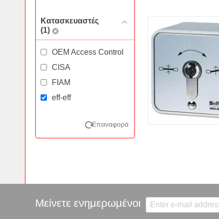
Κατασκευαστές
(1)
OEM Access Control
CISA
FIAM
eff-eff
Επαναφορά
Μείνετε ενημερωμένοι