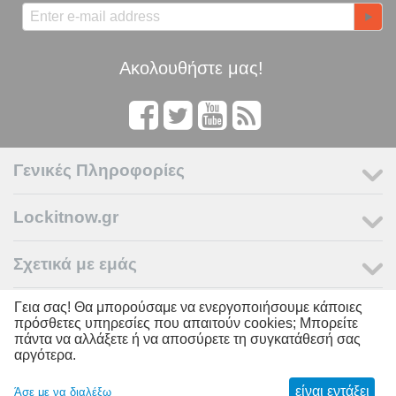
Ακολουθήστε μας!
Γενικές Πληροφορίες
Lockitnow.gr
Σχετικά με εμάς
Γεια σας! Θα μπορούσαμε να ενεργοποιήσουμε κάποιες
Ο Λογαριασμός μου
πρόσθετες υπηρεσίες που απαιτούν cookies; Μπορείτε
πάντα να αλλάξετε ή να αποσύρετε τη συγκατάθεσή σας
αργότερα.
© 2011 - 2026 LOCKITNOW. Powered by
Lockitnow.gr
είναι εντάξει
Άσε με να διαλέξω