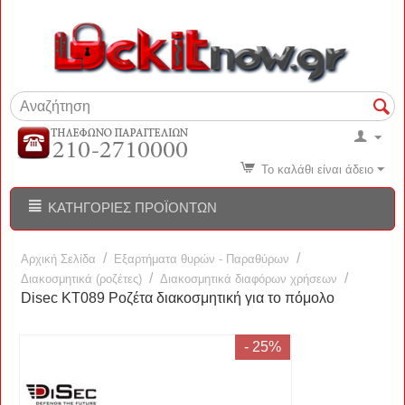
Το καλάθι είναι άδειο
ΚΑΤΗΓΟΡΊΕΣ ΠΡΟΪΌΝΤΩΝ
/
/
Αρχική Σελίδα
Εξαρτήματα θυρών - Παραθύρων
/
/
Διακοσμητικά (ροζέτες)
Διακοσμητικά διαφόρων χρήσεων
Disec KT089 Ροζέτα διακοσμητική για το πόμολο
- 25%