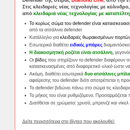
Defender
της σειράς
Diamond Line
, από την ε
Στις κλειδαριές νέας τεχνολογίας με
κύλινδρο
από
κλειδαριά νέας τεχνολογίας με καταπέλτη
Το κυρίως σώμα του defender είναι
κατασκευασ
από τα ατσάλινα defender
Κατάλληλο για
κλειδαριές θωρακισμένων πορτών
Εσωτερικά διαθέτει
ειδικές μπάρες
διαμαντόσκον
Η διακοσμητική ροζέτα είναι ατσάλινη
, γεγον
Οι
βίδες
που στηρίζουν το defender διαφέρουν σε
κατασκευασμένες από διαφορετικό υλικό ώστε να 
Ακόμη, διαθέτει εσωτερικά
δυο ατσάλινες μπίλι
αφαίρεσης του defender διότι αποτρέπεται η προ
Το defender βιδώνει πάνω στο σώμα τις κλειδαρι
Το μήκος του είναι ρυθμιζόμενο. Προσαρμόζεται
Διατίθεται σε χρώματα: χρυσό, μπρονζέ και νίκελ
Δείτε περισσότερα στο βίντεο που ακολουθεί: