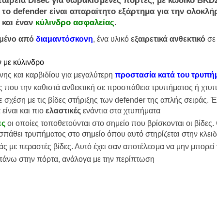
ταιρεία
Disec
για
θωρακισμένες
πόρτες, με κωδικό
BKD
, το
defender
είναι απαραίτητο εξάρτημα για την ολοκλ
και έναν
κύλινδρο ασφαλείας
.
μένο από
διαμαντόσκονη
, ένα υλικό
εξαιρετικά ανθεκτικό
σε 
 με κύλινδρο
ης και καρβιδίου για μεγαλύτερη
προστασία κατά του τρυπή
ός που την καθιστά ανθεκτική σε προσπάθεια τρυπήματος ή χτυ
 σχέση με τις βίδες στήριξης των defender της απλής σειράς. Έ
είναι και πιο
ελαστικές
ενάντια στα χτυπήματα
ες
οι οποίες τοποθετούνται στο σημείο που βρίσκονται οι βίδες.
σπάθει τρυπήματος στο σημείο όπου αυτό στηρίζεται στην κλειδ
άς με περαστές βίδες. Αυτό έχει σαν αποτέλεσμα να μην μπορεί
 πάνω στην πόρτα, ανάλογα με την περίπτωση