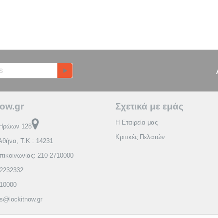
ow.gr
Σχετικά με εμάς
Η Εταιρεία μας
Ηρώων 128
Κριτικές Πελατών
Αθήνα, Τ.Κ : 14231
πικοινωνίας: 210-2710000
2232332
710000
es@lockitnow.gr