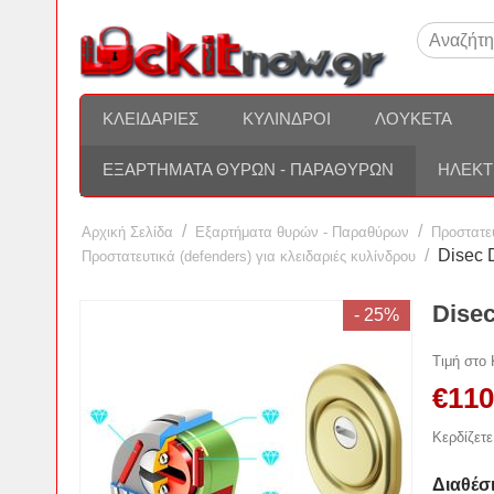
ΚΛΕΙΔΑΡΙΈΣ
ΚΎΛΙΝΔΡΟΙ
ΛΟΥΚΈΤΑ
ΕΞΑΡΤΉΜΑΤΑ ΘΥΡΏΝ - ΠΑΡΑΘΎΡΩΝ
ΗΛΕΚΤ
/
/
Αρχική Σελίδα
Εξαρτήματα θυρών - Παραθύρων
Προστατευ
/
Disec 
Προστατευτικά (defenders) για κλειδαριές κυλίνδρου
Dise
- 25%
Τιμή στο
€
110
Κερδίζετε
Διαθέσ