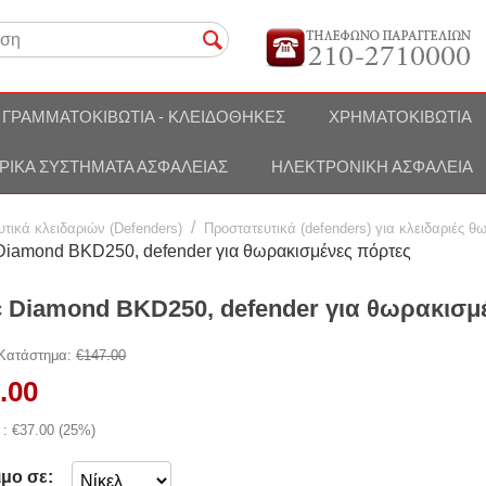
ΓΡΑΜΜΑΤΟΚΙΒΏΤΙΑ - ΚΛΕΙΔΟΘΉΚΕΣ
ΧΡΗΜΑΤΟΚΙΒΏΤΙΑ
ΡΙΚΆ ΣΥΣΤΉΜΑΤΑ ΑΣΦΑΛΕΊΑΣ
ΗΛΕΚΤΡΟΝΙΚΉ ΑΣΦΆΛΕΙΑ
/
τικά κλειδαριών (Defenders)
Προστατευτικά (defenders) για κλειδαριές 
Diamond BKD250, defender για θωρακισμένες πόρτες
c Diamond BKD250, defender για θωρακισμ
 Κατάστημα:
€
147.00
.00
 : €
37.00
(
25
%)
ιμο σε: