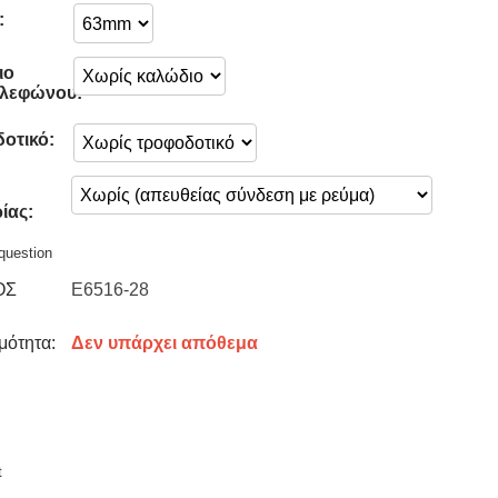
:
ιο
λεφώνου:
οτικό:
ίας:
question
ΟΣ
E6516-28
μότητα:
Δεν υπάρχει απόθεμα
t