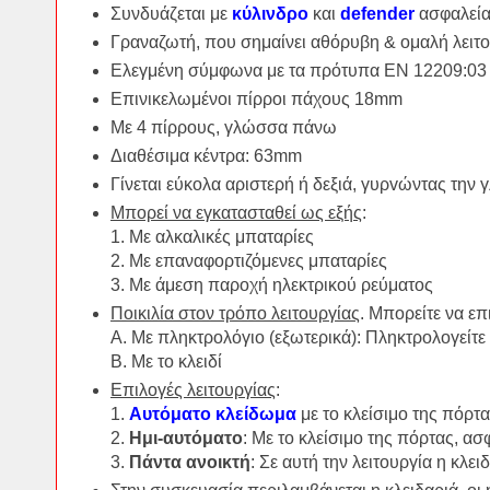
Συνδυάζεται με
κύλινδρο
και
defender
ασφαλεία
Γραναζωτή, που σημαίνει αθόρυβη & ομαλή λειτ
Ελεγμένη σύμφωνα με τα πρότυπα EN 12209:03 
Επινικελωμένοι πίρροι πάχους 18mm
Με 4 πίρρους, γλώσσα πάνω
Διαθέσιμα κέντρα: 63mm
Γίνεται εύκολα αριστερή ή δεξιά, γυρvώντας την 
Μπορεί να εγκατασταθεί ως εξής
:
1. Με αλκαλικές μπαταρίες
2. Με επαναφορτιζόμενες μπαταρίες
3. Με άμεση παροχή ηλεκτρικού ρεύματος
Ποικιλία στον τρόπο λειτουργίας
. Μπορείτε να επι
Α. Με πληκτρολόγιο (εξωτερικά): Πληκτρολογείτε 
Β. Με το κλειδί
Επιλογές λειτουργίας
:
1.
Αυτόματο κλείδωμα
με το κλείσιμο της πόρτ
2.
Ημι-αυτόματο
: Με το κλείσιμο της πόρτας, α
3.
Πάντα ανοικτή
: Σε αυτή την λειτουργία η κλει