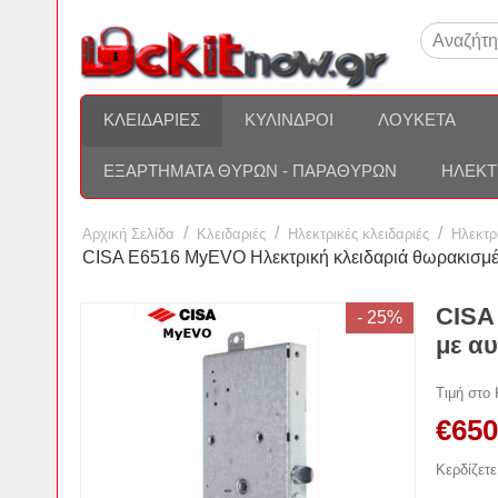
ΚΛΕΙΔΑΡΙΈΣ
ΚΎΛΙΝΔΡΟΙ
ΛΟΥΚΈΤΑ
ΕΞΑΡΤΉΜΑΤΑ ΘΥΡΏΝ - ΠΑΡΑΘΎΡΩΝ
ΗΛΕΚΤ
/
/
/
Αρχική Σελίδα
Κλειδαριές
Ηλεκτρικές κλειδαριές
Hλεκτρ
CISA E6516 MyEVO Ηλεκτρική κλειδαριά θωρακισμέ
CISA
- 25%
με α
Τιμή στο
€
650
Κερδίζετε