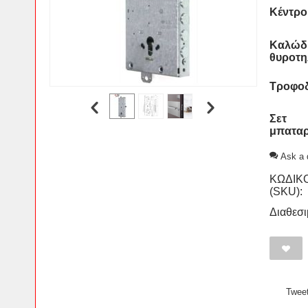
Κέντρο
Καλώδ
θυροτη
Τροφοδ
Σετ
μπαταρ
Ask a 
ΚΩΔΙΚ
(SKU):
Διαθεσι
Twee