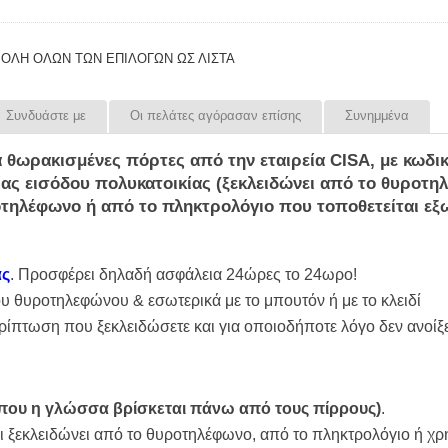
ΟΛΗ ΟΛΩΝ ΤΩΝ ΕΠΙΛΟΓΩΝ ΩΣ ΛΊΣΤΑ
Συνδυάστε με
Οι πελάτες αγόρασαν επίσης
Συνημμένα
α
θωρακισμένες πόρτες
από την εταιρεία
CISA
, με κωδι
ίας
εισόδου πολυκατοικίας
(ξεκλειδώνει από το θυροτηλ
ροτηλέφωνο ή από το πληκτρολόγιο που τοποθετείται εξ
ας
. Προσφέρει δηλαδή ασφάλεια 24ώρες το 24ωρο!
ου θυροτηλεφώνου & εσωτερικά με το μπουτόν ή με το κλειδί
ερίπτωση που ξεκλειδώσετε και για οποιοδήποτε λόγο δεν ανοίξε
 που η γλώσσα βρίσκεται πάνω από τους πίρρους)
.
αι ξεκλειδώνει από το θυροτηλέφωνο, από το πληκτρολόγιο ή χρ