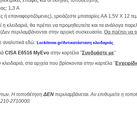
ηλεκτρικές επαφές και οι οδηγίες τοποθέτησης
ας: 1,3 A
ές ή επαναφορτιζόμενες), χρειάζεστε μπαταρίες ΑΑ 1,5V Χ 12 τεμ
εί η κλειδαριά, θα πρέπει να προμηθευτείτε και τα ανάλογα πα
 (Δεν περιλαμβάνονται στην αρχική συσκευασία.
Θα πρέπει να τ
τε αναλυτικά εδώ:
Lockitnow.gr/Αντικατάσταση κλειδαριάς
ριά
CISA E6516 MyEvo
στην καρτέλα "
Συνδυάστε με
"
 κλειδαριά, στα αρχεία που βρίσκονται στην καρτέλα "
Εγχειρίδ
ντων. Η τοποθέτηση
ΔΕΝ
περιλαμβάνεται. Αν επιθυμείτε η τοπο
 210-2710000.