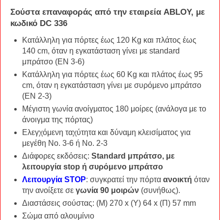
Σούστα επαναφοράς
από την εταιρεία
ABLOY
, με
κωδικό
DC 336
Κατάλληλη για πόρτες έως 120 Kg και πλάτος έως
140 cm, όταν η εγκατάσταση γίνει με standard
μπράτσο (EN 3-6)
Κατάλληλη για πόρτες έως 60 Kg και πλάτος έως 95
cm, όταν η εγκατάσταση γίνει με συρόμενο μπράτσο
(EN 2-3)
Μέγιστη γωνία ανοίγματος 180 μοίρες (ανάλογα με το
άνοιγμα της πόρτας)
Ελεγχόμενη ταχύτητα και δύναμη κλεισίματος για
μεγέθη Νο. 3-6 ή Νο. 2-3
Διάφορες εκδόσεις:
Standard μπράτσο, με
λειτουργία stop ή συρόμενο μπράτσο
Λειτουργία STOP
: συγκρατεί την πόρτα
ανοικτή
όταν
την ανοίξετε σε
γωνία 90 μοιρών
(συνήθως).
Διαστάσεις σούστας: (Μ) 270 x (Υ) 64 x (Π) 57 mm
Σώμα από αλουμίνιο