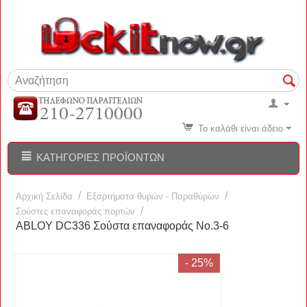
Το καλάθι είναι άδειο
ΚΑΤΗΓΟΡΊΕΣ ΠΡΟΪΌΝΤΩΝ
/
/
Αρχική Σελίδα
Εξαρτήματα θυρών - Παραθύρων
/
Σούστες επαναφοράς πορτών
ABLOY DC336 Σούστα επαναφοράς Νο.3-6
- 25%