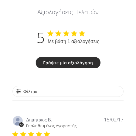
Αξιολογήσεις Πελατών
5
Με βάση 1 αξιολογήσεις
Γράψτε μία αξιολόγηση
Φίλτρα
Ημερο
Δημητριος Β.
15/02/17
δημοσ
Επαληθευμένος Αγοραστής