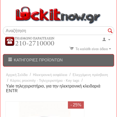
Το καλάθι είναι άδειο
ΚΑΤΗΓΟΡΊΕΣ ΠΡΟΪΌΝΤΩΝ
/
/
Αρχική Σελίδα
Ηλεκτρονική ασφάλεια
Ελεγχόμενη πρόσβαση
/
/
Κάρτες proximity - Τηλεχειριστήρια - Key tags
Yale τηλεχειριστήριο, για την ηλεκτρονική κλειδαριά
ENTR
- 25%