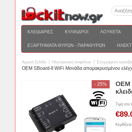
ΚΛΕΙΔΑΡΙΈΣ
ΚΎΛΙΝΔΡΟΙ
ΛΟΥΚΈΤΑ
ΕΞΑΡΤΉΜΑΤΑ ΘΥΡΏΝ - ΠΑΡΑΘΎΡΩΝ
ΗΛΕΚΤ
/
/
Αρχική Σελίδα
Ηλεκτρονική ασφάλεια
Ελεγχόμενη πρόσβ
OEM SBoard-II WiFi Μονάδα απομακρυσμένου ελέγχ
OEM 
- 25%
κλειδ
Τιμή στο
€
89.
Κερδίζετε