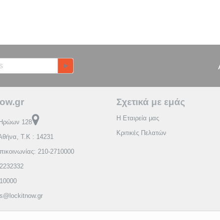
ow.gr
Σχετικά με εμάς
Η Εταιρεία μας
Ηρώων 128
Κριτικές Πελατών
Αθήνα, Τ.Κ : 14231
πικοινωνίας: 210-2710000
2232332
710000
es@lockitnow.gr