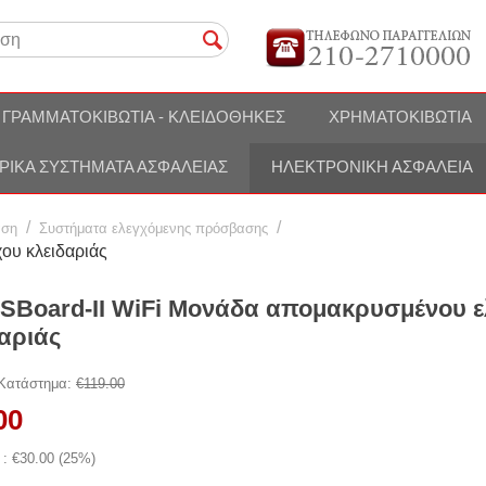
ΓΡΑΜΜΑΤΟΚΙΒΏΤΙΑ - ΚΛΕΙΔΟΘΉΚΕΣ
ΧΡΗΜΑΤΟΚΙΒΏΤΙΑ
ΡΙΚΆ ΣΥΣΤΉΜΑΤΑ ΑΣΦΑΛΕΊΑΣ
ΗΛΕΚΤΡΟΝΙΚΉ ΑΣΦΆΛΕΙΑ
/
/
αση
Συστήματα ελεγχόμενης πρόσβασης
ου κλειδαριάς
SBoard-II WiFi Μονάδα απομακρυσμένου ε
αριάς
 Κατάστημα:
€
119.00
00
 : €
30.00
(
25
%)