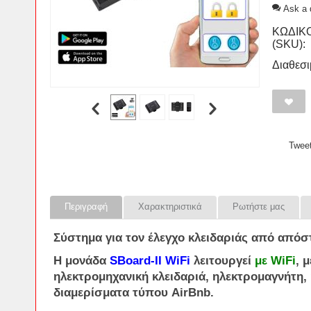
Ask a 
ΚΩΔΙΚ
(SKU):
Διαθεσι
Twee
Περιγραφή
Χαρακτηριστικά
Ρωτήστε μας
Σύστημα
για τον
έλεγχο
κλειδαριάς από απόσ
Η μονάδα
SBoard-II WiFi
λειτουργεί
με
WiFi
, 
ηλεκτρομηχανική
κλειδαριά
,
ηλεκτρομαγνήτη
,
διαμερίσματα τύπου
AirBnb
.