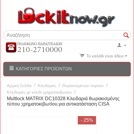
Το καλάθι είναι άδειο
ΚΑΤΗΓΟΡΊΕΣ ΠΡΟΪΌΝΤΩΝ
/
/
/
Αρχική Σελίδα
Κλειδαριές
Θωρακισμένων πορτών
/
Κλειδαριές με κλειδί χρηματοκιβωτίου
Multlock MATRIX DC10328 Κλειδαριά θωρακισμένης
τύπου χρηματοκιβωτίου,για αντικατάσταση CISA
- 25%