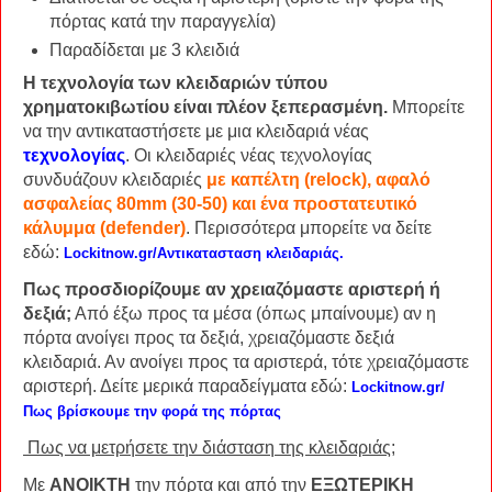
πόρτας κατά την παραγγελία)
Παραδίδεται με 3 κλειδιά
Η τεχνολογία των κλειδαριών τύπου
χρηματοκιβωτίου είναι πλέον ξεπερασμένη.
Μπορείτε
να την αντικαταστήσετε με μια κλειδαριά νέας
τεχνολογίας
. Οι κλειδαριές νέας τεχνολογίας
συνδυάζουν κλειδαριές
με καπέλτη (relock), αφαλό
ασφαλείας 80mm (30-50) και ένα προστατευτικό
κάλυμμα (defender)
. Περισσότερα μπορείτε να δείτε
εδώ:
Lockitnow.gr/Αντικατασταση κλειδαριάς.
Πως προσδιορίζουμε αν χρειαζόμαστε αριστερή ή
δεξιά;
Από έξω προς τα μέσα (όπως μπαίνουμε) αν η
πόρτα ανοίγει προς τα δεξιά, χρειαζόμαστε δεξιά
κλειδαριά. Αν ανοίγει προς τα αριστερά, τότε χρειαζόμαστε
αριστερή. Δείτε μερικά παραδείγματα εδώ:
Lockitnow.gr/
Πως βρίσκουμε την φορά της πόρτας
Πως να μετρήσετε την διάσταση της κλειδαριάς;
Με
ΑΝΟΙΚΤΗ
την πόρτα και από την
ΕΞΩΤΕΡΙΚΗ