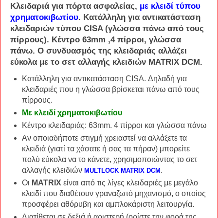
Κλειδαριά για πόρτα ασφαλείας,
με κλειδί τύπου
χρηματοκιβωτίου
. Κατάλληλη για αντικατάσταση
κλειδαριών τύπου CISA (γλώσσα πάνω από τους
πίρρους). Κέντρο 63mm ,4 πίρροι, γλώσσα
πάνω. Ο συνδυασμός της κλειδαριάς αλλάζει
εύκολα με το σετ αλλαγής κλειδιών MATRIX DCM.
Κατάλληλη για αντικατάσταση CISA. Δηλαδή για
κλειδαριές που η γλώσσα βρίσκεται πάνω από τους
πίρρους.
Με κλειδί χρηματοκιβωτίου
Κέντρο κλειδαριάς: 63mm. 4 πίρροι και γλώσσα πάνω
Αν οποιαδήποτε στιγμή χρειαστεί να αλλάξετε τα
κλειδιά (γιατί τα χάσατε ή σας τα πήραν) μπορείτε
πολύ εύκολα να το κάνετε, χρησιμοποιώντας το σετ
αλλαγής κλειδιών
.
MULTLOCK MATRIX DCM
Οι
MATRIX
είναι από τις λίγες κλειδαριές με μεγάλο
κλειδί που διαθέτουν γραναζωτό μηχανισμό, ο οποίος
προσφέρει αθόρυβη και αμπλοκάριστη λειτουργία.
Διατίθεται σε δεξιά ή αριστερή (ορίστε την φορά της