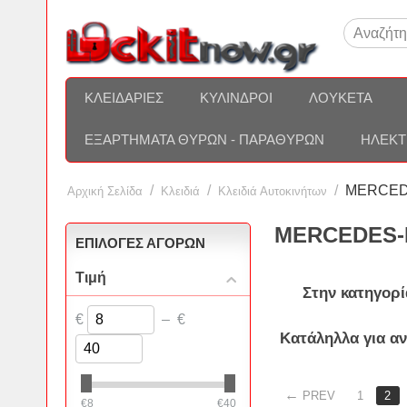
ΚΛΕΙΔΑΡΙΈΣ
ΚΎΛΙΝΔΡΟΙ
ΛΟΥΚΈΤΑ
ΕΞΑΡΤΉΜΑΤΑ ΘΥΡΏΝ - ΠΑΡΑΘΎΡΩΝ
ΗΛΕΚΤ
/
/
/
MERCED
Αρχική Σελίδα
Κλειδιά
Κλειδιά Αυτοκινήτων
MERCEDES-
ΕΠΙΛΟΓΈΣ ΑΓΟΡΏΝ
Τιμή
Στην κατηγορί
€
–
€
Κατάληλλα για α
PREV
1
2
€
8
€
40