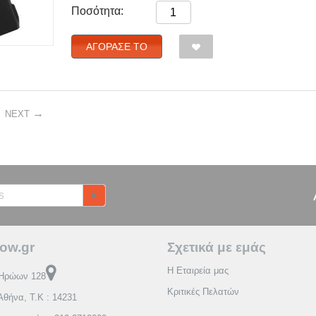
Ποσότητα:
ΑΓΌΡΑΣΈ ΤΟ
NEXT
ow.gr
Σχετικά με εμάς
Η Εταιρεία μας
Ηρώων 128
Κριτικές Πελατών
Αθήνα, Τ.Κ : 14231