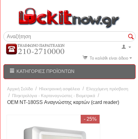
Το καλάθι είναι άδειο
ΚΑΤΗΓΟΡΊΕΣ ΠΡΟΪΌΝΤΩΝ
/
/
Αρχική Σελίδα
Ηλεκτρονική ασφάλεια
Ελεγχόμενη πρόσβαση
/
/
Πληκτρολόγια - Καρταναγνώστες - Βιομετρικά
OEM NT-180SS Αναγνώστης καρτών (card reader)
- 25%