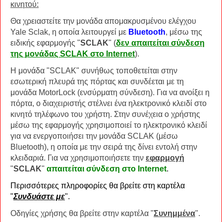
κινητού:
Θα χρειαστείτε την μονάδα απομακρυσμένου ελέγχου
Yale Sclak, η οποία λειτουργεί με
Bluetooth
, μέσω της
ειδικής εφαρμογής "
SCLAK
" (
δεν απαιτείται σύνδεση
της μονάδας SCLAK στο Internet
).
Η μονάδα "SCLAK" συνήθως τοποθετείται στην
εσωτερική πλευρά της πόρτας και συνδέεται με τη
μονάδα MotorLock (ενσύρματη σύνδεση). Για να ανοίξει η
πόρτα, ο διαχειριστής στέλνει ένα ηλεκτρονικό κλειδί στο
κινητό τηλέφωνο του χρήστη. Στην συνέχεια ο χρήστης
μέσω της εφαρμογής χρησιμοποιεί το ηλεκτρονικό κλειδί
για να ενεργοποιήσει την μονάδα SCLAK (μέσω
Bluetooth), η οποία με την σειρά της δίνει εντολή στην
κλειδαριά. Για να χρησιμοποιήσετε την
εφαρμογή
"
SCLAK
"
απαιτείται σύνδεση στο Internet
.
Περισσότερες πληροφορίες θα βρείτε στη καρτέλα
"
Συνδυάστε με
".
Οδηγίες χρήσης θα βρείτε στην καρτέλα "
Συνημμένα
".