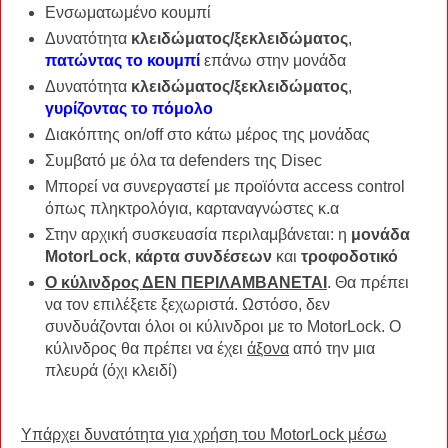
Ενσωματωμένο κουμπί
Δυνατότητα
κλειδώματος/ξεκλειδώματος
,
πατώντας το κουμπί
επάνω στην μονάδα
Δυνατότητα
κλειδώματος/ξεκλειδώματος
,
γυρίζοντας το πόμολο
Διακόπτης on/off στο κάτω μέρος της μονάδας
Συμβατό με όλα τα defenders της Disec
Μπορεί να συνεργαστεί με προϊόντα access control
όπως πληκτρολόγια, καρταναγνώστες κ.α
Στην αρχική συσκευασία περιλαμβάνεται: η
μονάδα
MotorLock
,
κάρτα συνδέσεων
και
τροφοδοτικό
Ο κύλινδρος ΔΕΝ ΠΕΡΙΛΑΜΒΑΝΕΤΑΙ
. Θα πρέπει
να τον επιλέξετε ξεχωριστά. Ωστόσο, δεν
συνδυάζονται όλοι οι κύλινδροι με το MotorLock. Ο
κύλινδρος θα πρέπει να έχει
άξονα
από την μια
πλευρά (όχι κλειδί)
Υπάρχει δυνατότητα για χρήση του MotorLock μέσω