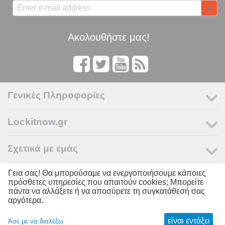
Ακολουθήστε μας!
Γενικές Πληροφορίες
Lockitnow.gr
Σχετικά με εμάς
Γεια σας! Θα μπορούσαμε να ενεργοποιήσουμε κάποιες
Ο Λογαριασμός μου
πρόσθετες υπηρεσίες που απαιτούν cookies; Μπορείτε
πάντα να αλλάξετε ή να αποσύρετε τη συγκατάθεσή σας
αργότερα.
© 2011 - 2026 LOCKITNOW. Powered by
Lockitnow.gr
είναι εντάξει
Άσε με να διαλέξω