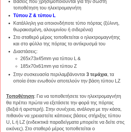
Βάσεις που χρησιμοποιούνται για την σωστή
τοποθέτηση του ηλεκτρομαγνήτη
Τύπου Z & τύπου L
Κατάλληλη για οποιονδήποτε τύπο πόρτας (ξύλινη,
θωρακισμένη, αλουμινίου ή σιδερένια)
Στο σταθερό μέρος τοποθετείται ο ηλεκτρομαγνήτης
και στο φύλλο της πόρτας το αντίκρυσμά του
Διαστάσεις:
265x73x45mm για τύπου L &
185x70x61mm για τύπου Z
Στην συσκευασία περιλαμβάνονται
3 τεμάχια
, τα
οποία όταν ενωθούν αποτελούν την βάση τύπου LZ
Τοποθέτηση
: Για να τοποθετήσετε τον ηλεκτρομαγνήτη
θα πρέπει πρώτα να εξετάσετε την φορά της πόρτας
(δεξιά ή αριστερή). Στην συνέχεια, ανάλογα με την κάσα,
πιθανόν να χρειαστείτε κάποιεις βάσεις στήριξης τύπου
U, L ή LZ (ενδεικτικά παραδείγματα μπορείτε να δείτε στις
εικόνες). Στο σταθερό μέρος τοποθετείται ο